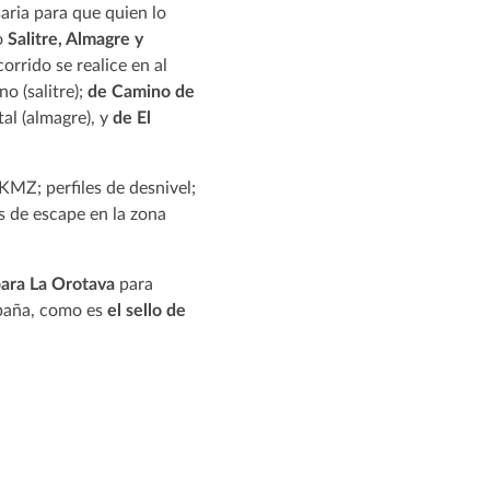
saria para que quien lo
o
Salitre, Almagre y
orrido se realice en al
o (salitre);
de Camino de
tal (almagre), y
de El
MZ; perfiles de desnivel;
s de escape en la zona
para La Orotava
para
spaña, como es
el sello de