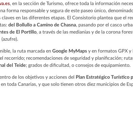
va.es
, en la sección de Turismo, ofrece toda la información nece
una forma responsable y segura de este paseo único, denominad
 claves en las diferentes etapas. El Consistorio plantea que el rec
tas:
del Bollullo a Camino de Chasna
, pasando por el casco urban
ntes de El Portillo
, a través de las medianías y de la corona fores
e
(azufre).
nible, la ruta marcada en
Google MyMaps
y en formatos GPX y K
el recorrido; recomendaciones de seguridad y planificación; ruta
al del Teide
; grados de dificultad, o consejos de equipamiento.
entro de los objetivos y acciones del
Plan Estratégico Turístico 
a en toda Canarias, y que solo tienen otros diez municipios de E