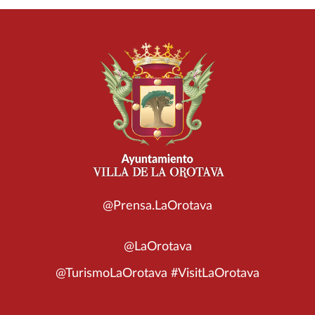
@Prensa.LaOrotava
@LaOrotava
@TurismoLaOrotava #VisitLaOrotava