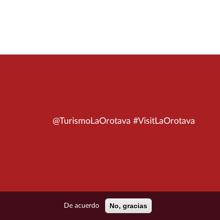
@TurismoLaOrotava #VisitLaOrotava
No, gracias
De acuerdo
ÍTICA DE PRIVACIDAD
POLÍTICA DE COOKIES
MAPA DEL SITIO