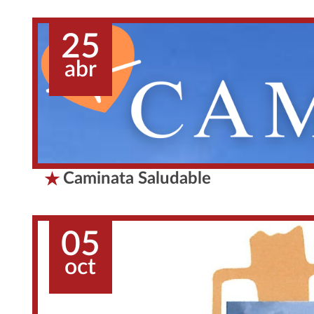
25
abr
Caminata Saludable
05
oct