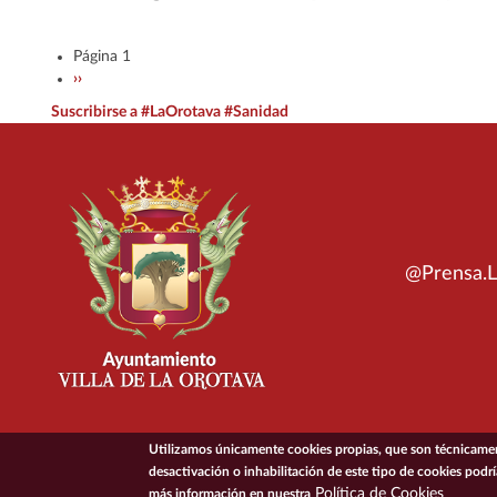
Paginación
Página 1
Siguiente página
››
Suscribirse a #LaOrotava #Sanidad
@Prensa.L
Utilizamos únicamente cookies propias, que son técnicament
desactivación o inhabilitación de este tipo de cookies podr
© 2026 Ayuntamiento de la Villa de La Orotava
Política de Cookies
más información en nuestra