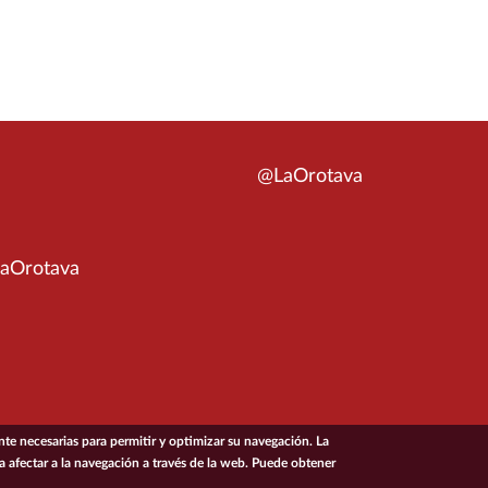
@LaOrotava
aOrotava
e necesarias para permitir y optimizar su navegación. La
ía afectar a la navegación a través de la web. Puede obtener
ACCESIBILIDAD
CONDICIONES DE USO
POL