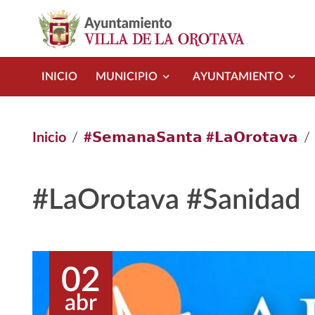
Pasar al contenido principal
INICIO
MUNICIPIO
AYUNTAMIENTO
Inicio
#𝗦𝗲𝗺𝗮𝗻𝗮𝗦𝗮𝗻𝘁𝗮 #𝗟𝗮𝗢𝗿𝗼𝘁𝗮𝘃𝗮
#LaOrotava #Sanidad
02
abr