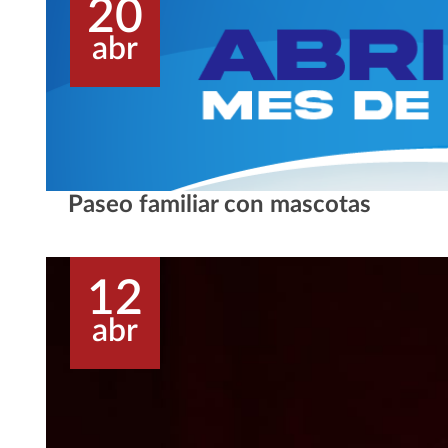
20
abr
Paseo familiar con mascotas
12
abr