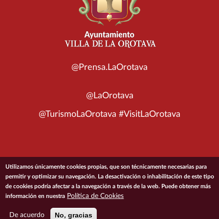
@Prensa.LaOrotava
@LaOrotava
@TurismoLaOrotava #VisitLaOrotava
© 2026 Ayuntamiento de la Villa de La Orotava
Utilizamos únicamente cookies propias, que son técnicamente necesarias para
permitir y optimizar su navegación. La desactivación o inhabilitación de este tipo
de cookies podría afectar a la navegación a través de la web. Puede obtener más
ACCESIBILIDAD
CONDICIONES DE USO
POLÍTICA DE PRIVACIDAD
Política de Cookies
información en nuestra
POLÍTICA DE COOKIES
MAPA DEL SITIO
No, gracias
De acuerdo