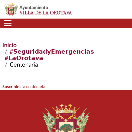
Pasar al contenido principal
Inicio
#𝗦𝗲𝗴𝘂𝗿𝗶𝗱𝗮𝗱𝘆𝗘𝗺𝗲𝗿𝗴𝗲𝗻𝗰𝗶𝗮𝘀
#𝗟𝗮𝗢𝗿𝗼𝘁𝗮𝘃𝗮
Centenaria
Suscribirse a centenaria