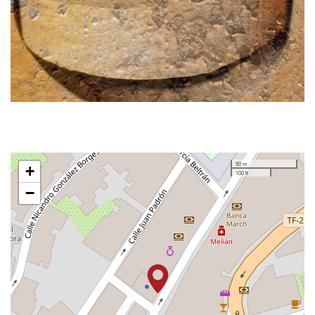
50 m
+
100 ft
−