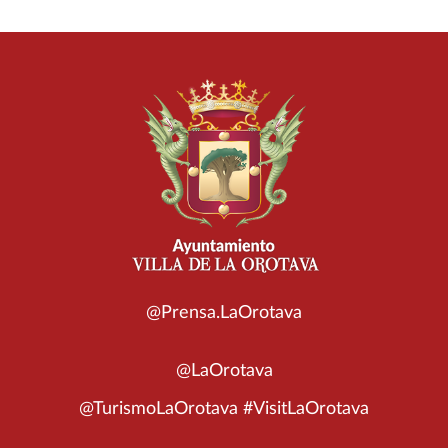
@Prensa.LaOrotava
@LaOrotava
@TurismoLaOrotava #VisitLaOrotava