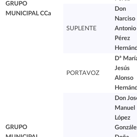
GRUPO
Don
MUNICIPAL CCa
Narciso
SUPLENTE
Antonio
Pérez
Hernán
Dª Marí
Jesús
PORTAVOZ
Alonso
Hernán
Don Jos
Manuel
López
GRUPO
Gonzál
MUNICIPAL