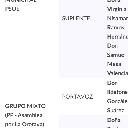
Doña
PSOE
Virginia
SUPLENTE
Nisamar
Ramos
Hernán
Don
Samuel
Mesa
Valenci
Don
Ildefons
PORTAVOZ
Gonzále
GRUPO MIXTO
Suárez
(PP - Asamblea
Doña
por La Orotava)