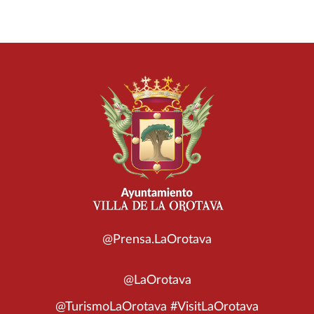
@Prensa.LaOrotava
@LaOrotava
@TurismoLaOrotava #VisitLaOrotava