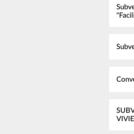
Subve
"Faci
Subve
Convo
SUBVENCIONES DEL 