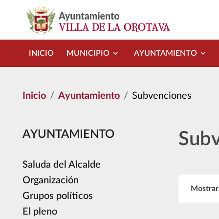
Pasar al contenido principal
INICIO
MUNICIPIO
AYUNTAMIENTO
Inicio
Ayuntamiento
Subvenciones
AYUNTAMIENTO
Subv
Saluda del Alcalde
Organización
Mostrar Sub
Mostrar
Grupos políticos
El pleno