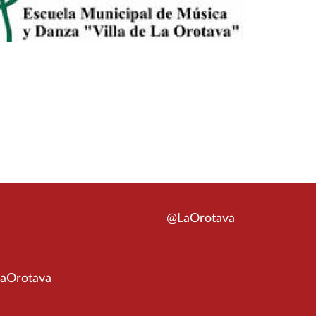
@LaOrotava
aOrotava