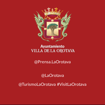
@Prensa.LaOrotava
@LaOrotava
@TurismoLaOrotava #VisitLaOrotava