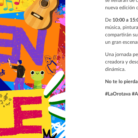
se llenarán de 
nueva edición 
De
10:00 a 15:
música, pintura
compartirán su
un gran escenar
Una jornada pen
creadora y desc
dinámica.
No te lo pierda
#LaOrotava #A