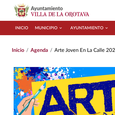
Pasar al contenido principal
INICIO
MUNICIPIO
AYUNTAMIENTO
Inicio
Agenda
Arte Joven En La Calle 20