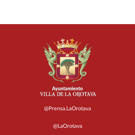
@Prensa.LaOrotava
@LaOrotava