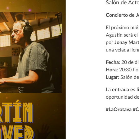
Salón de Act
Concierto de J
El próximo
mié
Agustín será el
por
Jonay Mart
una velada lle
Fecha
: 20 de d
Hora
: 20:30 ho
Lugar
: Salón d
La
entrada es l
oportunidad de
#LaOrotava #C