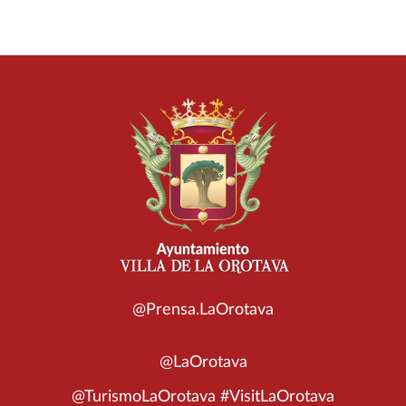
@Prensa.LaOrotava
@LaOrotava
@TurismoLaOrotava #VisitLaOrotava