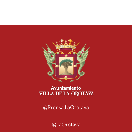
@Prensa.LaOrotava
@LaOrotava