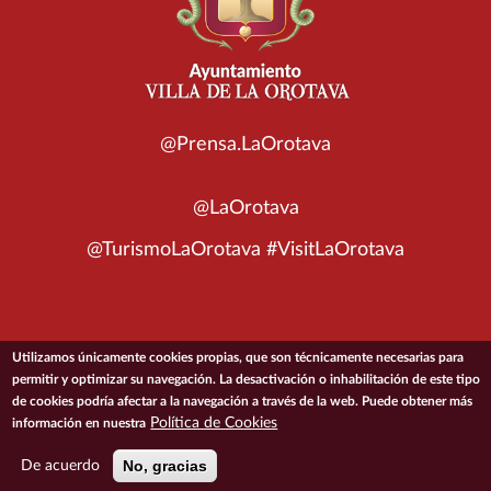
@Prensa.LaOrotava
@LaOrotava
@TurismoLaOrotava #VisitLaOrotava
Utilizamos únicamente cookies propias, que son técnicamente necesarias para
© 2026 Ayuntamiento de la Villa de La Orotava
permitir y optimizar su navegación. La desactivación o inhabilitación de este tipo
de cookies podría afectar a la navegación a través de la web. Puede obtener más
ACCESIBILIDAD
CONDICIONES DE USO
POLÍTICA DE PRIVACIDAD
Política de Cookies
información en nuestra
POLÍTICA DE COOKIES
MAPA DEL SITIO
No, gracias
De acuerdo