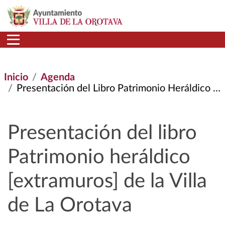
Pasar al contenido principal
Inicio
Agenda
Presentación del Libro Patrimonio Heráldico [extramuros] de La Villa de La Orotava
Presentación del libro
Patrimonio heráldico
[extramuros] de la Villa
de La Orotava