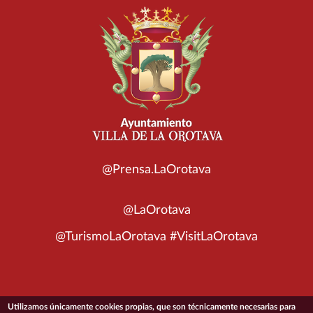
@Prensa.LaOrotava
@LaOrotava
@TurismoLaOrotava #VisitLaOrotava
Utilizamos únicamente cookies propias, que son técnicamente necesarias para
© 2026 Ayuntamiento de la Villa de La Orotava