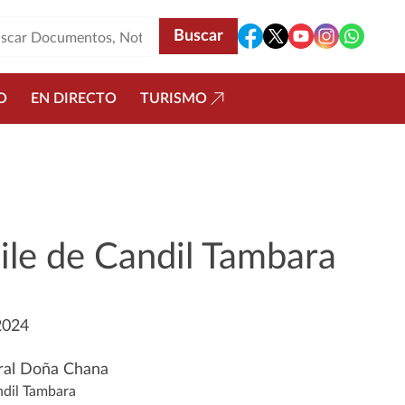
O
EN DIRECTO
TURISMO
ile de Candil Tambara
2024
ral Doña Chana
ndil Tambara