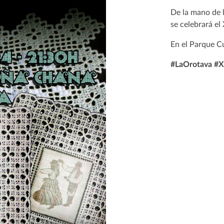
De la mano de l
se celebrará el
En el Parque C
#LaOrotava #X