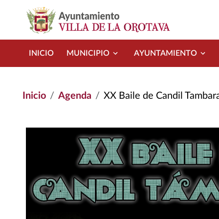
Pasar al contenido principal
INICIO
MUNICIPIO
AYUNTAMIENTO
Inicio
Agenda
XX Baile de Candil Tambar