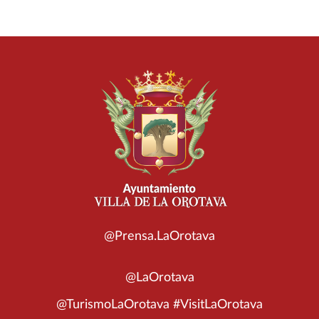
@Prensa.LaOrotava
@LaOrotava
@TurismoLaOrotava #VisitLaOrotava