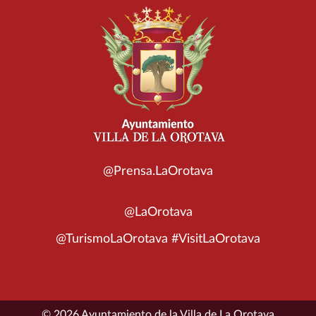
@Prensa.LaOrotava
@LaOrotava
@TurismoLaOrotava #VisitLaOrotava
© 2026 Ayuntamiento de la Villa de La Orotava