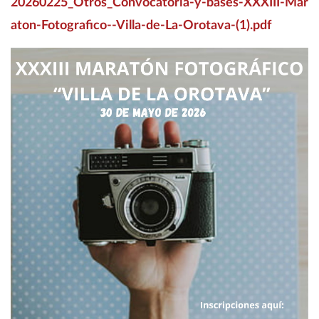
20260225_Otros_Convocatoria-y-bases-XXXIII-Mar
aton-Fotografico--Villa-de-La-Orotava-(1).pdf