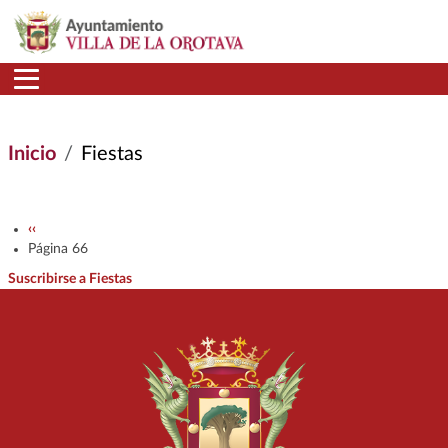
Pasar al contenido principal
Inicio
Fiestas
Paginación
Página anterior
‹‹
Página 66
Suscribirse a Fiestas