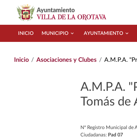
Pasar al contenido principal
INICIO
MUNICIPIO
AYUNTAMIENTO
Inicio
Asociaciones y Clubes
A.M.P.A. "P
A.M.P.A. "
Tomás de 
Nª Registro Municipal de 
Ciudadanas:
Pad 07