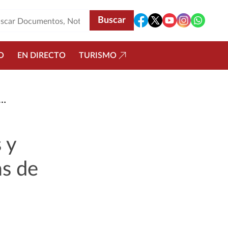
O
EN DIRECTO
TURISMO
 y
as de