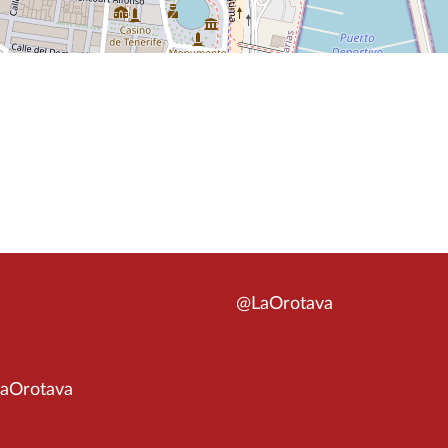
@LaOrotava
aOrotava