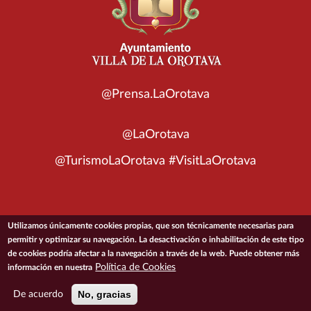
@Prensa.LaOrotava
@LaOrotava
@TurismoLaOrotava #VisitLaOrotava
Utilizamos únicamente cookies propias, que son técnicamente necesarias para
© 2026 Ayuntamiento de la Villa de La Orotava
permitir y optimizar su navegación. La desactivación o inhabilitación de este tipo
de cookies podría afectar a la navegación a través de la web. Puede obtener más
Política de Cookies
información en nuestra
ACCESIBILIDAD
CONDICIONES DE USO
POLÍTICA DE PRIVACIDAD
POLÍTICA DE COOKIES
MAPA DEL SITIO
No, gracias
De acuerdo