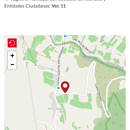
Entidades Ciudadanas:
Vec 11
+
−