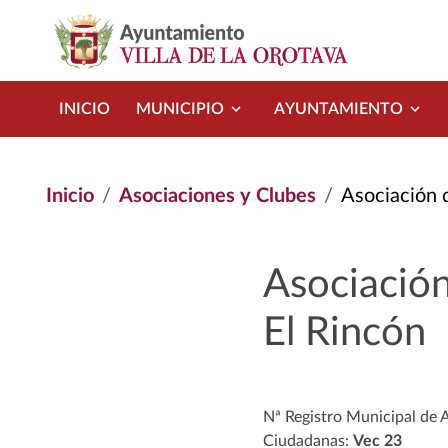
Pasar al contenido principal
INICIO
MUNICIPIO
AYUNTAMIENTO
Inicio
Asociaciones y Clubes
Asociación d
Asociación
El Rincón
Nª Registro Municipal de 
Ciudadanas:
Vec 23