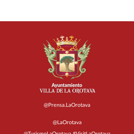
@Prensa.LaOrotava
@LaOrotava