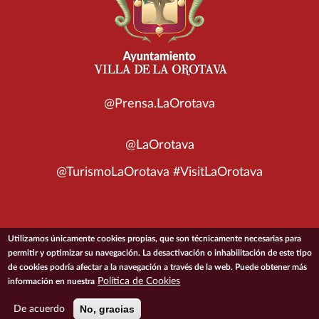
@Prensa.LaOrotava
@LaOrotava
@TurismoLaOrotava #VisitLaOrotava
Utilizamos únicamente cookies propias, que son técnicamente necesarias para
© 2026 Ayuntamiento de la Villa de La Orotava
permitir y optimizar su navegación. La desactivación o inhabilitación de este tipo
de cookies podría afectar a la navegación a través de la web. Puede obtener más
Política de Cookies
información en nuestra
ACCESIBILIDAD
CONDICIONES DE USO
POLÍTICA DE PRIVACIDAD
POLÍTICA DE COOKIES
MAPA DEL SITIO
No, gracias
De acuerdo