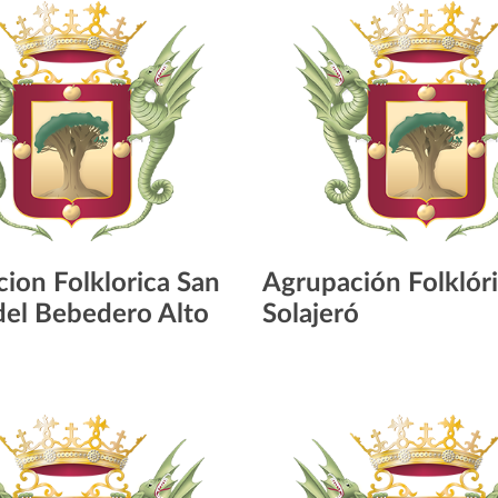
ion Folklorica San
Agrupación Folklór
el Bebedero Alto
Solajeró