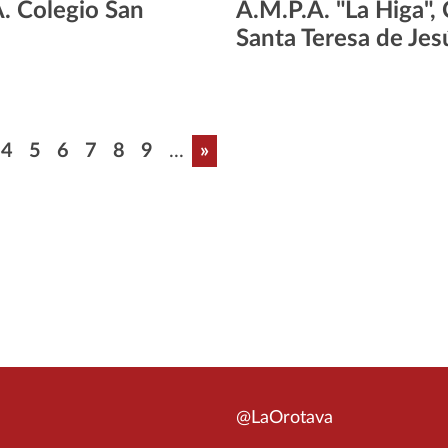
. Colegio San
A.M.P.A. "La Higa",
n
Santa Teresa de Jes
n
a
gina
Página
Página
Página
Página
Página
Página
Última página
4
5
6
7
8
9
...
»
@LaOrotava