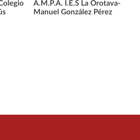
 Colegio
A.M.P.A. I.E.S La Orotava-
ús
Manuel González Pérez