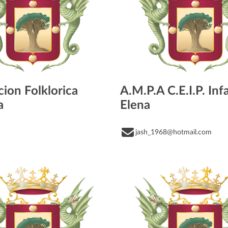
ion Folklorica
A.M.P.A C.E.I.P. Inf
a
Elena
jash_1968@hotmail.com