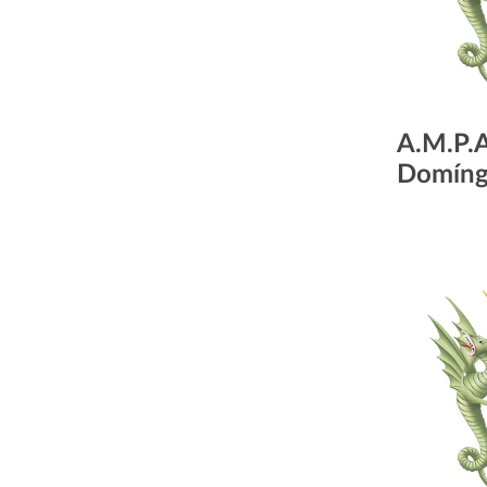
A.M.P.A
Domíng