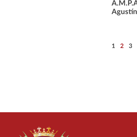
A.M.P.A
Agustí
Paginació
Página
Págin
Pá
1
2
3