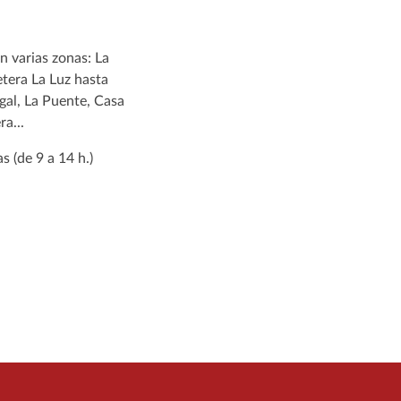
n varias zonas: La
etera La Luz hasta
gal, La Puente, Casa
a...
 (de 9 a 14 h.)