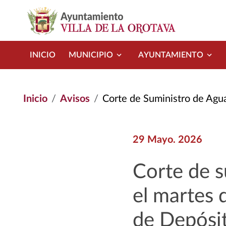
Pasar al contenido principal
INICIO
MUNICIPIO
AYUNTAMIENTO
Inicio
Avisos
Corte de Suministro de Agua Programado Para El M
29 Mayo. 2026
Corte de 
el martes 
de Depósit