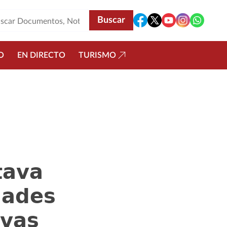
O
EN DIRECTO
TURISMO
𝗮𝘃𝗮
𝗮𝗱𝗲𝘀
𝘃𝗮𝘀