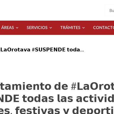
ÁREAS
SERVICIOS
TRÁMITES
CONTACT
𝗲𝘀 𝗰𝘂𝗹𝘁𝘂𝗿𝗮𝗹𝗲𝘀, 𝗳𝗲𝘀𝘁𝗶𝘃𝗮𝘀 𝘆 𝗱𝗲𝗽𝗼𝗿𝘁𝗶𝘃𝗮𝘀 𝗱𝘂𝗿𝗮𝗻𝘁𝗲 𝗹𝗮 𝗷𝗼𝗿𝗻𝗮𝗱𝗮 𝗱𝗲 𝗲𝘀𝘁𝗲 𝘀𝗮́𝗯𝗮𝗱𝗼 𝗱𝗶𝗮 13 𝘆
𝗻𝘁𝗮𝗺𝗶𝗲𝗻𝘁𝗼 𝗱𝗲 #𝗟𝗮𝗢𝗿𝗼
𝗘 𝘁𝗼𝗱𝗮𝘀 𝗹𝗮𝘀 𝗮𝗰𝘁𝗶𝘃𝗶
𝗲𝘀, 𝗳𝗲𝘀𝘁𝗶𝘃𝗮𝘀 𝘆 𝗱𝗲𝗽𝗼𝗿𝘁