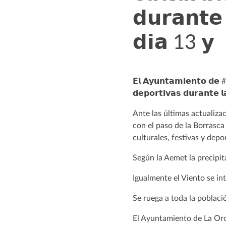
𝗱𝘂𝗿𝗮𝗻𝘁𝗲 
𝗱𝗶𝗮 13 𝘆
𝗘𝗹 𝗔𝘆𝘂𝗻𝘁𝗮𝗺𝗶𝗲𝗻𝘁𝗼 𝗱𝗲 #
𝗱𝗲𝗽𝗼𝗿𝘁𝗶𝘃𝗮𝘀 𝗱𝘂𝗿𝗮𝗻𝘁𝗲 
Ante las últimas actualiza
con el paso de la Borrasca
culturales, festivas y dep
Según la Aemet la precipi
Igualmente el Viento se i
Se ruega a toda la poblaci
El Ayuntamiento de La Oro