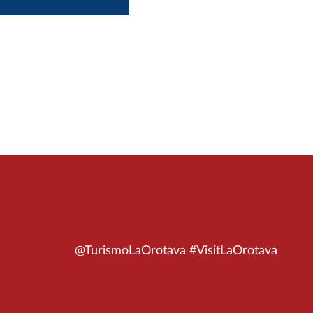
@TurismoLaOrotava #VisitLaOrotava