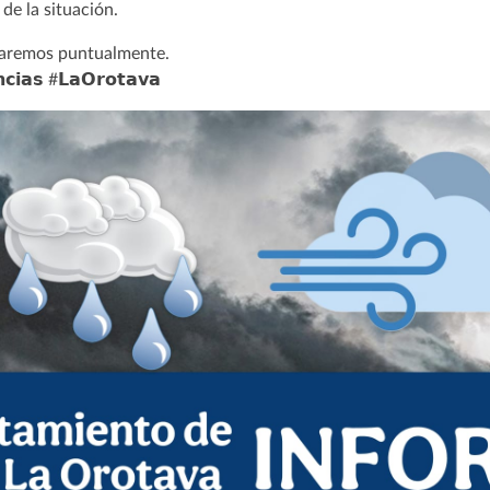
de la situación.
maremos puntualmente.
𝗰𝗶𝗮𝘀 #𝗟𝗮𝗢𝗿𝗼𝘁𝗮𝘃𝗮