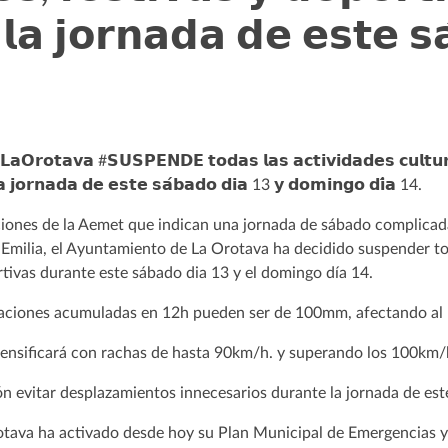
𝗹𝗮 𝗷𝗼𝗿𝗻𝗮𝗱𝗮 𝗱𝗲 𝗲𝘀𝘁𝗲 𝘀
𝗮𝗢𝗿𝗼𝘁𝗮𝘃𝗮 #𝗦𝗨𝗦𝗣𝗘𝗡𝗗𝗘 𝘁𝗼𝗱𝗮𝘀 𝗹𝗮𝘀 𝗮𝗰𝘁𝗶𝘃𝗶𝗱𝗮𝗱𝗲𝘀 𝗰𝘂𝗹𝘁𝘂𝗿
𝗮 𝗷𝗼𝗿𝗻𝗮𝗱𝗮 𝗱𝗲 𝗲𝘀𝘁𝗲 𝘀𝗮́𝗯𝗮𝗱𝗼 𝗱𝗶𝗮 13 𝘆 𝗱𝗼𝗺𝗶𝗻𝗴𝗼 𝗱𝗶́𝗮 14.
ciones de la Aemet que indican una jornada de sábado complicada
 Emilia, el Ayuntamiento de La Orotava ha decidido suspender to
ortivas durante este sábado dia 13 y el domingo día 14.
taciones acumuladas en 12h pueden ser de 100mm, afectando al no
ntensificará con rachas de hasta 90km/h. y superando los 100km/h
ón evitar desplazamientos innecesarios durante la jornada de es
tava ha activado desde hoy su Plan Municipal de Emergencias y 