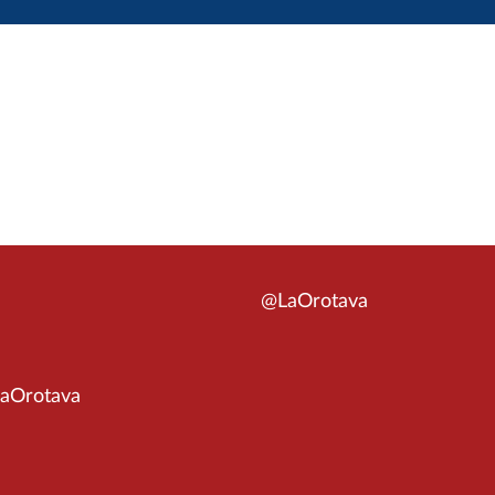
@LaOrotava
aOrotava