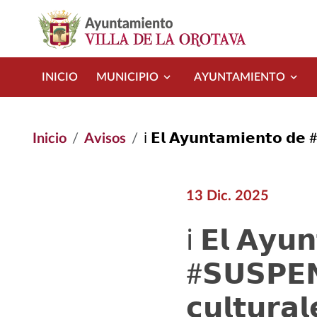
Pasar al contenido principal
INICIO
MUNICIPIO
AYUNTAMIENTO
Inicio
Avisos
ℹ️ 𝗘𝗹 𝗔𝘆𝘂𝗻𝘁𝗮𝗺𝗶𝗲𝗻𝘁𝗼 𝗱𝗲 #𝗟𝗮𝗢𝗿𝗼𝘁𝗮𝘃𝗮 #𝗦𝗨𝗦𝗣𝗘𝗡𝗗𝗘 𝘁𝗼𝗱𝗮𝘀 𝗹𝗮𝘀 𝗮𝗰𝘁𝗶𝘃𝗶𝗱𝗮
13 Dic. 2025
ℹ️ 𝗘𝗹 𝗔𝘆𝘂
#𝗦𝗨𝗦𝗣𝗘𝗡
𝗰𝘂𝗹𝘁𝘂𝗿𝗮𝗹