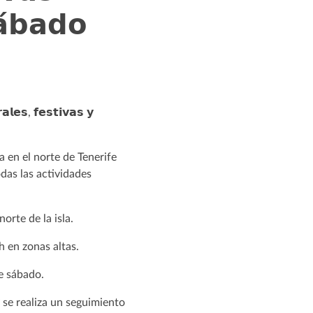
𝗮́𝗯𝗮𝗱𝗼
𝗹𝗲𝘀, 𝗳𝗲𝘀𝘁𝗶𝘃𝗮𝘀 𝘆
 en el norte de Tenerife
das las actividades
rte de la isla.
 en zonas altas.
te sábado.
se realiza un seguimiento