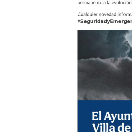
permanente a la evolución 
Cualquier novedad infor
#𝗦𝗲𝗴𝘂𝗿𝗶𝗱𝗮𝗱𝘆𝗘𝗺𝗲𝗿𝗴𝗲𝗻