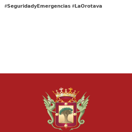
#𝗦𝗲𝗴𝘂𝗿𝗶𝗱𝗮𝗱𝘆𝗘𝗺𝗲𝗿𝗴𝗲𝗻𝗰𝗶𝗮𝘀 #𝗟𝗮𝗢𝗿𝗼𝘁𝗮𝘃𝗮