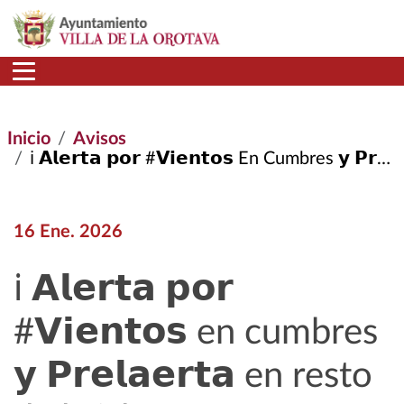
Pasar al contenido principal
Inicio
Avisos
ℹ️ 𝗔𝗹𝗲𝗿𝘁𝗮 𝗽𝗼𝗿 #𝗩𝗶𝗲𝗻𝘁𝗼𝘀 En Cumbres 𝘆 𝗣𝗿𝗲𝗹𝗮𝗲𝗿𝘁𝗮 En Resto de La Isla.
16 Ene. 2026
ℹ️ 𝗔𝗹𝗲𝗿𝘁𝗮 𝗽𝗼𝗿
#𝗩𝗶𝗲𝗻𝘁𝗼𝘀 en cumbres
𝘆 𝗣𝗿𝗲𝗹𝗮𝗲𝗿𝘁𝗮 en resto