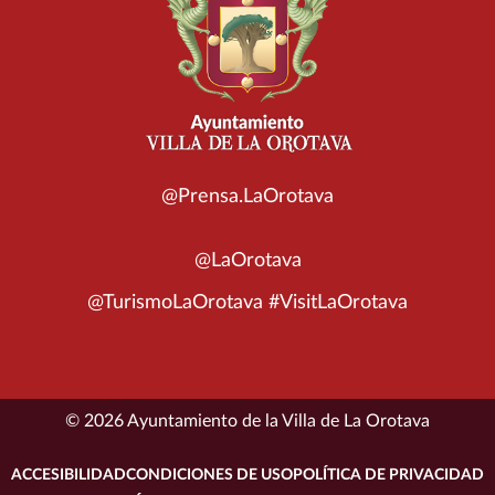
@Prensa.LaOrotava
@LaOrotava
@TurismoLaOrotava #VisitLaOrotava
© 2026 Ayuntamiento de la Villa de La Orotava
ACCESIBILIDAD
CONDICIONES DE USO
POLÍTICA DE PRIVACIDAD