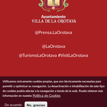
@Prensa.LaOrotava
@LaOrotava
@TurismoLaOrotava #VisitLaOrotava
© 2026 Ayuntamiento de la Villa de La Orotava
Utilizamos únicamente cookies propias, que son técnicamente necesarias para
permitir y optimizar su navegación. La desactivación o inhabilitación de este tipo
de cookies podría afectar a la navegación a través de la web. Puede obtener más
ACCESIBILIDAD
CONDICIONES DE USO
POLÍTICA DE PRIVACIDAD
Política de Cookies
información en nuestra
POLÍTICA DE COOKIES
MAPA DEL SITIO
No, gracias
De acuerdo