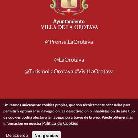
@Prensa.LaOrotava
@LaOrotava
@TurismoLaOrotava #VisitLaOrotava
© 2026 Ayuntamiento de la Villa de La Orotava
Utilizamos únicamente cookies propias, que son técnicamente necesarias para
permitir y optimizar su navegación. La desactivación o inhabilitación de este tipo
de cookies podría afectar a la navegación a través de la web. Puede obtener más
ACCESIBILIDAD
CONDICIONES DE USO
POLÍTICA DE PRIVACIDAD
Política de Cookies
información en nuestra
POLÍTICA DE COOKIES
MAPA DEL SITIO
No, gracias
De acuerdo