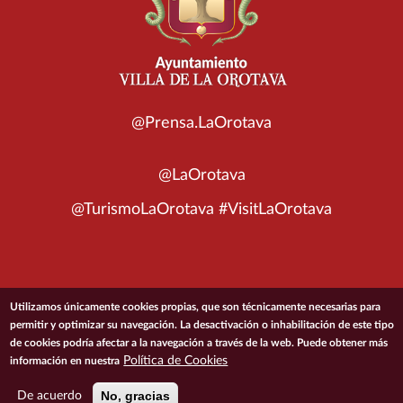
@Prensa.LaOrotava
@LaOrotava
@TurismoLaOrotava #VisitLaOrotava
© 2026 Ayuntamiento de la Villa de La Orotava
Utilizamos únicamente cookies propias, que son técnicamente necesarias para
permitir y optimizar su navegación. La desactivación o inhabilitación de este tipo
de cookies podría afectar a la navegación a través de la web. Puede obtener más
ACCESIBILIDAD
CONDICIONES DE USO
POLÍTICA DE PRIVACIDAD
Política de Cookies
información en nuestra
POLÍTICA DE COOKIES
MAPA DEL SITIO
No, gracias
De acuerdo