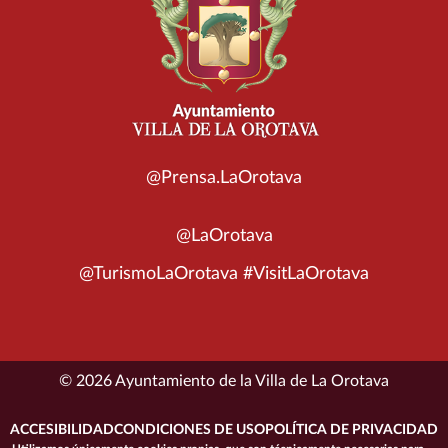
@Prensa.LaOrotava
@LaOrotava
@TurismoLaOrotava #VisitLaOrotava
© 2026 Ayuntamiento de la Villa de La Orotava
ACCESIBILIDAD
CONDICIONES DE USO
POLÍTICA DE PRIVACIDAD