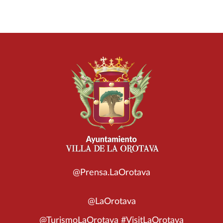
@Prensa.LaOrotava
@LaOrotava
@TurismoLaOrotava #VisitLaOrotava