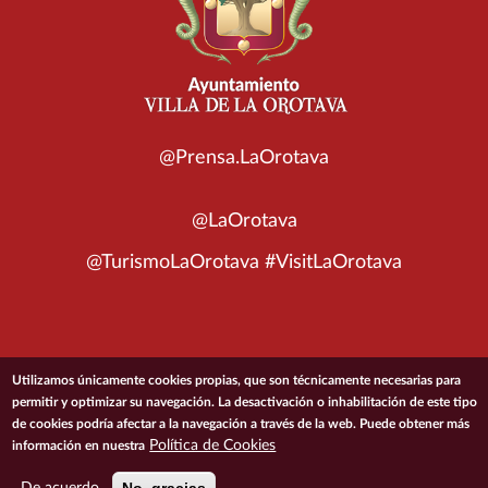
@Prensa.LaOrotava
@LaOrotava
@TurismoLaOrotava #VisitLaOrotava
© 2026 Ayuntamiento de la Villa de La Orotava
Utilizamos únicamente cookies propias, que son técnicamente necesarias para
permitir y optimizar su navegación. La desactivación o inhabilitación de este tipo
de cookies podría afectar a la navegación a través de la web. Puede obtener más
ACCESIBILIDAD
CONDICIONES DE USO
POLÍTICA DE PRIVACIDAD
Política de Cookies
información en nuestra
POLÍTICA DE COOKIES
MAPA DEL SITIO