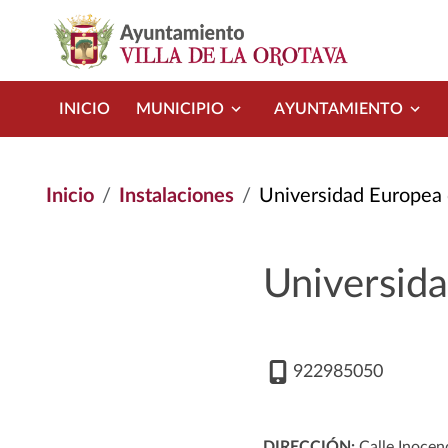
Pasar al contenido principal
INICIO
MUNICIPIO
AYUNTAMIENTO
Inicio
Instalaciones
Universidad Europea 
Universid
922985050
DIRECCIÓN:
Calle Inocen