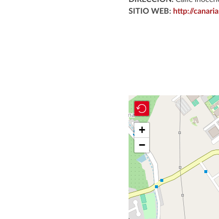
SITIO WEB:
http://canar
+
−