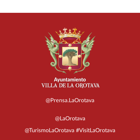
@Prensa.LaOrotava
@LaOrotava
@TurismoLaOrotava #VisitLaOrotava