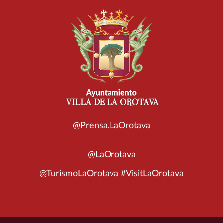
@Prensa.LaOrotava
@LaOrotava
@TurismoLaOrotava #VisitLaOrotava