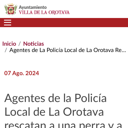
Pasar al contenido principal
Inicio
Noticias
Agentes de La Policía Local de La Orotava Rescatan A Una Perra y A Sus Nueve Cachorros Que Se Encontraban En Muy Malas Condiciones En Una Finca de Los Altos de La Orotava.
07 Ago. 2024
Agentes de la Policía
Local de La Orotava
rescatan a una perra y a