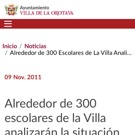
Pasar al contenido principal
Inicio
Noticias
Alrededor de 300 Escolares de La Villa Analizarán La Situación de Los Derechos del Niño En El I Foro de La Infancia
09 Nov. 2011
Alrededor de 300
escolares de la Villa
analizarán la situación