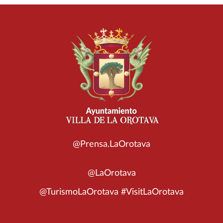
@Prensa.LaOrotava
@LaOrotava
@TurismoLaOrotava #VisitLaOrotava