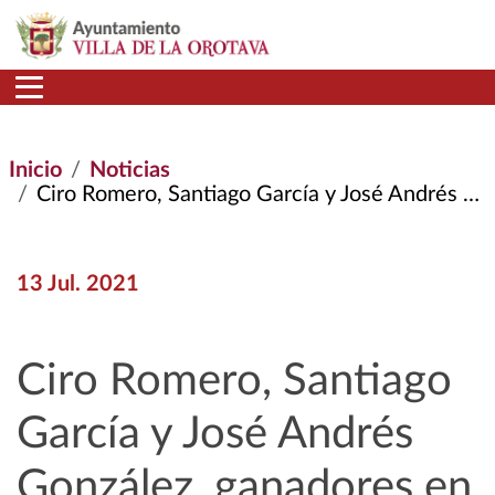
Pasar al contenido principal
Inicio
Noticias
Ciro Romero, Santiago García y José Andrés González, Ganadores En Las Tres Modalidades de Arte Con Enganche
13 Jul. 2021
Ciro Romero, Santiago
García y José Andrés
González, ganadores en