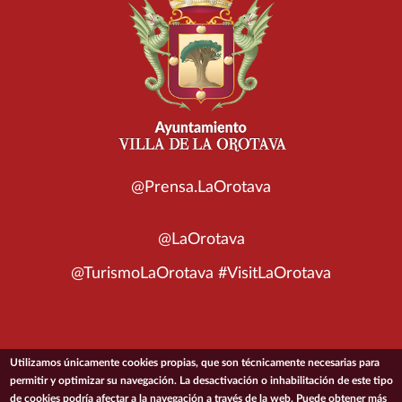
@Prensa.LaOrotava
@LaOrotava
@TurismoLaOrotava #VisitLaOrotava
Utilizamos únicamente cookies propias, que son técnicamente necesarias para
© 2026 Ayuntamiento de la Villa de La Orotava
permitir y optimizar su navegación. La desactivación o inhabilitación de este tipo
de cookies podría afectar a la navegación a través de la web. Puede obtener más