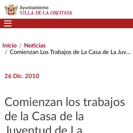
Pasar al contenido principal
Inicio
Noticias
Comienzan Los Trabajos de La Casa de La Juventud de La Orotava, Una de Las Más Multifuncionales de La Isla
26 Dic. 2010
Comienzan los trabajos
de la Casa de la
Juventud de La