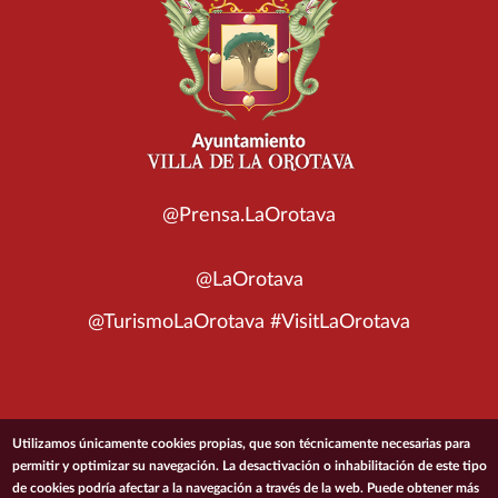
@Prensa.LaOrotava
@LaOrotava
@TurismoLaOrotava #VisitLaOrotava
© 2026 Ayuntamiento de la Villa de La Orotava
Utilizamos únicamente cookies propias, que son técnicamente necesarias para
permitir y optimizar su navegación. La desactivación o inhabilitación de este tipo
de cookies podría afectar a la navegación a través de la web. Puede obtener más
ACCESIBILIDAD
CONDICIONES DE USO
POLÍTICA DE PRIVACIDAD