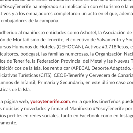
#YosoyTenerife ha mejorado su implicación con el turismo o la e
ctivos y a los embajadores completaron un acto en el que, ademá
 embajadores de la campaña.
dherido al manifiesto entidades como Ashotel, la Asociación de 
ación de Montañismo de Tenerife, el colectivo de Salvamento y S
Recursos Humanos de Hoteles (GEHOCAN), Activoz #3.718Retos, e
ricultores, bodegas), las familias numerosas, la Organización Na
os de Tenerife, la Federación Provincial del Metal y las Nuevas 
olclóricos de la Isla, los rent a car (APECA), Deporte Adaptado, 
Iniciativas Turísticas (CITS), CEOE-Tenerife y Cervecera de Canar
mnos de Infantil, Primaria y Secundaria, en este último caso con
ticas de la Isla.
na página web,
yosoytenerife.com
, en la que los tinerfeños pue
as noticias y novedades y firmar el Manifiesto #YosoyTenerife por
ios perfiles en redes sociales, tanto en Facebook como en Insta
vamente.