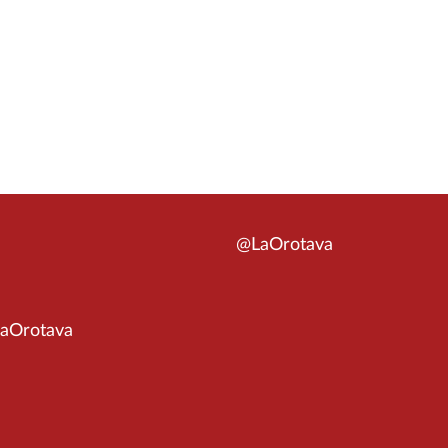
@LaOrotava
aOrotava