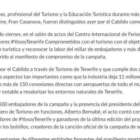
z, profesional del Turismo y la Educación Turística durante más
cine, Fran Casanova, fueron distinguidos ayer por el Cabildo com
do viernes, en el salón de actos del Centro Internacional de Feria
ores #YosoyTenerife Comprometidos con el turismo con el objeti
ón turística y reconocer la labor del millar de embajadores y más
rido al manifiesto de compromiso de la campaña.
 por el Cabildo a través de Turismo de Tenerife y que cumple dos
 aspectos tan importantes como que la industria deja 11 millones
ido más de 150 conexiones directas con aeropuertos de todo el m
otable a revalorizar los entornos naturales de Tenerife.
500 embajadores de la campaña y la presencia del presidente del
jero de Turismo en funciones, Alberto Bernabé, el acto contó con
ores de #YosoyTenerife y ganadores de la última edición del pro
 los bolsillos, creadores de la canción oficial de la campaña de s
sentantes de diferentes entidades firmantes del manifiesto most