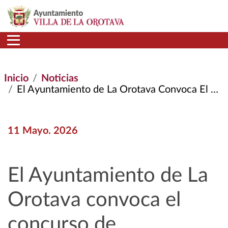
Pasar al contenido principal
Inicio
Noticias
El Ayuntamiento de La Orotava Convoca El Concurso de Escaparatismo y Decoración de Fachadas Con Motivo de Las Fiestas Patronales
11 Mayo. 2026
El Ayuntamiento de La
Orotava convoca el
concurso de