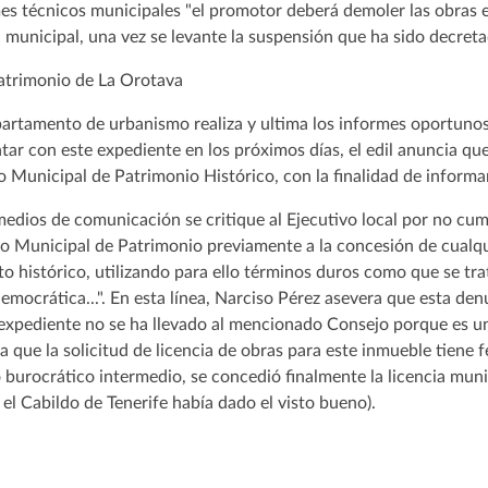
es técnicos municipales "el promotor deberá demoler las obras e
ia municipal, una vez se levante la suspensión que ha sido decreta
artamento de urbanismo realiza y ultima los informes oportunos 
ar con este expediente en los próximos días, el edil anuncia qu
 Municipal de Patrimonio Histórico, con la finalidad de informa
medios de comunicación se critique al Ejecutivo local por no c
jo Municipal de Patrimonio previamente a la concesión de cualqu
to histórico, utilizando para ello términos duros como que se t
emocrática...". En esta línea, Narciso Pérez asevera que esta de
l expediente no se ha llevado al mencionado Consejo porque es u
ara que la solicitud de licencia de obras para este inmueble tiene
 burocrático intermedio, se concedió finalmente la licencia muni
l Cabildo de Tenerife había dado el visto bueno).